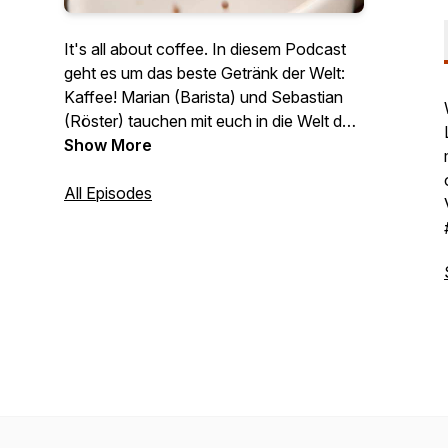
It's all about coffee. In diesem Podcast
geht es um das beste Getränk der Welt:
Kaffee! Marian (Barista) und Sebastian
(Röster) tauchen mit euch in die Welt des
heißen Gebräus ein. Von den Ursprüngen,
Show More
über die Zubereitung bis hin zu neuen und
Aktuellen Themen rund ums Koffein ist
All Episodes
für jede*n Kaffeeliebhaber*in etwas
dabei. Bleibt wach! #kaffee #podcast
#wissen