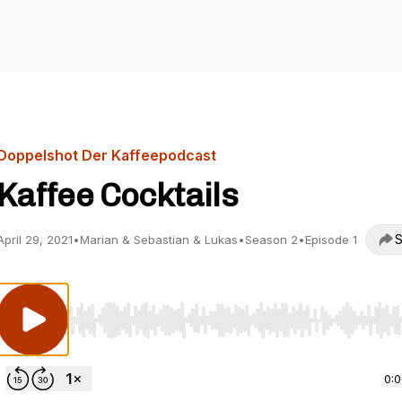
Doppelshot Der Kaffeepodcast
Kaffee Cocktails
S
April 29, 2021
•
Marian & Sebastian & Lukas
•
Season 2
•
Episode 1
Use Left/Right to seek, Home/End to jump to start o
0: