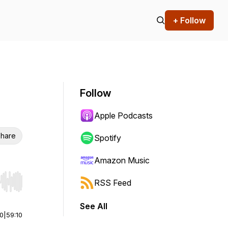
+ Follow
Follow
Apple Podcasts
hare
Spotify
Amazon Music
RSS Feed
r end. Hold shift to jump forward or backward.
See All
00
|
59:10